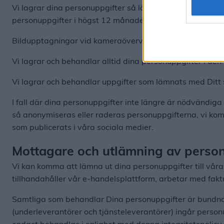
Vi lagrar dina personuppgifter så länge som det är nödv
personuppgifter i högst 12 månader efter det att kundfö
Bildupptagningar vid kameraövervakning lagras maxima
Vi lagrar och behandlar alltid dina personuppgifter i den 
Vi lagrar och behandlar uppgifter som lämnats med Ditt
I fall där dina personuppgifter inte längre är nödvändiga
så anonymiseras eller raderas personuppgifterna, vi ko
som publicerats i våra sociala medier.
Mottagare och utlämning av person
Vi kan komma att lämna ut dina personuppgifter till vår
tillhandahåller vår e-handelsplattform, arbetar med faktu
Samtliga som behandlar Dina personuppgifter är bundna 
(underleverantörer och tjänsteleverantörer) ingår person