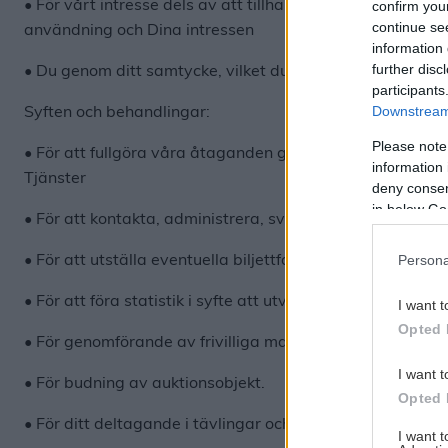
• För vårt intresse dels av att tillhandahålla Webbsidan o
confirm you
continue se
användning och Dina intressen
information 
• Du genom ditt samtycke, vilket du har rätt att återta nä
further disc
participants
Syften och behandlingar:
Downstream 
Please note
• För att fullgöra våra åtaganden gentemot dig genom att 
information 
Tjänster
deny consent
in below Go
• För att kontakta, administrera, svara på frågor, felsök
• För att utställa eventuella biljettfakturor och biljetter.
Persona
• För att föra statistik i syfte att utveckla Svenska ho
I want t
Opted 
• För genomförande av frivilliga marknadsundersökninga
I want t
• För budning av auktionsobjekt.
Opted 
• För ditt deltagande i tävlingar och kampanjer.
I want 