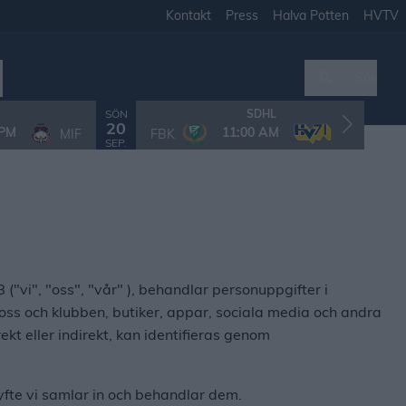
Kontakt
Press
Halva Potten
HVTV
Sök
SÖN
T
SDHL
20
 PM
11:00 AM
MIF
FBK
HV71
SEP.
S
vi", "oss", "vår" ), behandlar personuppgifter i
 oss och klubben, butiker, appar, sociala media och andra
ekt eller indirekt, kan identifieras genom
syfte vi samlar in och behandlar dem.