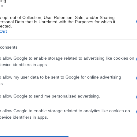
ing.
 meddela dig om eventuella förändringar.
In
dukter och tjänster.
o opt-out of Collection, Use, Retention, Sale, and/or Sharing
ersonal Data that Is Unrelated with the Purposes for which it
lected.
ine.
Out
arknadsföringserbjudanden och information.
consents
edverka i Tävlingar i SHL´s app.
o allow Google to enable storage related to advertising like cookies on
evice identifiers in apps.
åverka våra erbjudanden och tjänster.
o allow my user data to be sent to Google for online advertising
s.
 och skicka erbjudanden, så att du kan ta del av sådana som är
to allow Google to send me personalized advertising.
men därikring
o allow Google to enable storage related to analytics like cookies on
evice identifiers in apps.
spelar i SHL information hur arenor används och av vem.