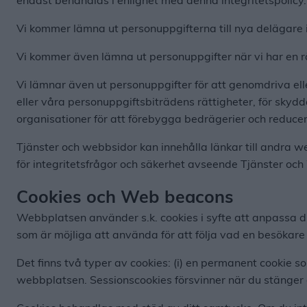
endast behandlas i enlighet med denna integritetspolicy. V
Vi kommer lämna ut personuppgifterna till nya delägare i
Vi kommer även lämna ut personuppgifter när vi har en rä
Vi lämnar även ut personuppgifter för att genomdriva elle
eller våra personuppgiftsbiträdens rättigheter, för skyd
organisationer för att förebygga bedrägerier och reduceri
Tjänster och webbsidor kan innehålla länkar till andra we
för integritetsfrågor och säkerhet avseende Tjänster och
Cookies och Web beacons
Webbplatsen använder s.k. cookies i syfte att anpassa 
som är möjliga att använda för att följa vad en besökar
Det finns två typer av cookies: (i) en permanent cookie 
webbplatsen. Sessionscookies försvinner när du stänger