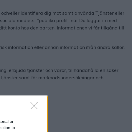
 och/eller identifiera dig mot samt använda Tjänster eller
r sociala mediets, "publika profil" när Du loggar in med
tt konto hos den parten. Informationen vi får tillgång till
 information eller annan information ifrån andra källor.
, erbjuda tjänster och varor, tillhandahålla en säker,
a tjänster samt för marknadsundersökningar och
koren för respektive.
sonal or
ection to