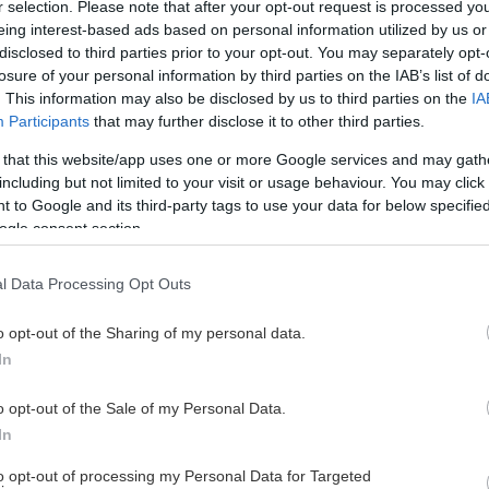
ch Tjänsterna, dels av att tillse att den fungerar på ett kom
r selection. Please note that after your opt-out request is processed y
eing interest-based ads based on personal information utilized by us or
disclosed to third parties prior to your opt-out. You may separately opt-
r Du så önskar, valt att ta del av tjänster och webbsidorna en
losure of your personal information by third parties on the IAB’s list of
. This information may also be disclosed by us to third parties on the
IA
Participants
that may further disclose it to other third parties.
 that this website/app uses one or more Google services and may gath
behandla Dina registreringar, säkerställa Din identitet för 
including but not limited to your visit or usage behaviour. You may click 
 to Google and its third-party tags to use your data for below specifi
ogle consent section.
a problem och lösa ev. tvister med Dig. Så att vi kan ge en g
l Data Processing Opt Outs
ckeyligans och klubbar som spelar i SHLs tjänster och därige
o opt-out of the Sharing of my personal data.
In
r.
o opt-out of the Sale of my Personal Data.
In
to opt-out of processing my Personal Data for Targeted