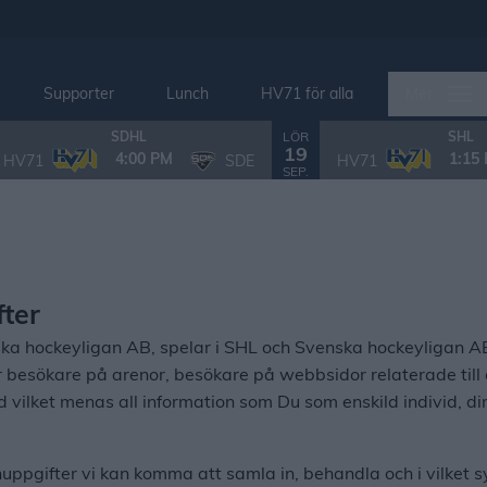
Supporter
Lunch
HV71 för alla
Mer
LÖR
SDHL
SHL
19
4:00 PM
1:15
HV71
SDE
HV71
SEP.
ter
 hockeyligan AB, spelar i SHL och Svenska hockeyligan AB ("
er besökare på arenor, besökare på webbsidor relaterade till
d vilket menas all information som Du som enskild individ, dir
onuppgifter vi kan komma att samla in, behandla och i vilket 