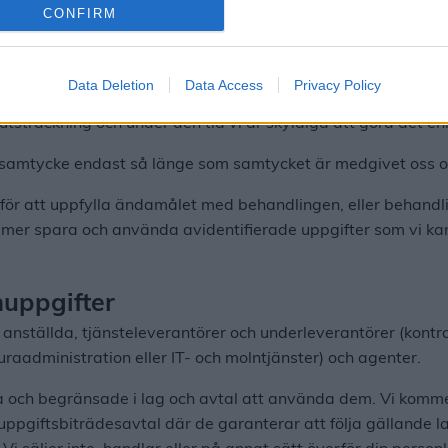
ändigt för att uppfylla ändamålet med behandlingen. Om kun
CONFIRM
rhållandet upphörde.
lt 60 dagar av oss.
Data Deletion
Data Access
Privacy Policy
utsträckning och under den tid vi är skyldiga att göra det enl
 samtycke endast så länge som samtycket är medgivet oss oc
 för att uppfylla ändamålet med behandlingen, eller behandli
mmer spara och använda avidentifierade uppgifter som vi ka
uppgifter
a anställda, tjänsteleverantörer och underleverantörer (kont
raadministration eller IT- och molntjänster) och agenter.
och begränsade i lag och avtal att använda dem. Vi kommer
uppgiftsbiträdesavtal där de garanterar att följa gällande la