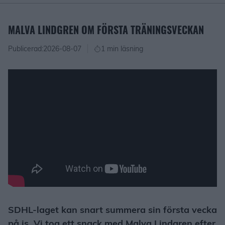
MALVA LINDGREN OM FÖRSTA TRÄNINGSVECKAN
Publicerad:
2026-08-07
1 min läsning
SDHL-laget kan snart summera sin första vecka
på is. Vi tog ett snack med Malva Lindgren efter