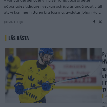
– För vår del behöver vi nu se framåt och arbetet
påbörjades tidigare i veckan och jag är ändå positiv till
att vi kommer hitta en bra lösning, avslutar Johan Hult.
JOHAN FREIJD
LÄS NÄSTA
Fy
H
sp
ut
i 
17
L
202