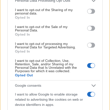
Personal Data Processing Opt Outs
services and may gather and store information including but
not limited to your visit or usage behaviour. You may click to
I want to opt-out of the Sharing of my
personal data.
grant or deny consent to Google and its third-party tags to
Opted In
use your data for below specified purposes in below Google
PRESSMEDDELANDE
consent section.
I want to opt-out of the Sale of my
Personal Data.
Den kanadensiske centern Noah Philp skrev
Opted In
kontrakt med HV71 tidigare under sommaren
I want to opt-out of processing my
Personal Data for Targeted Advertising.
och skulle då vara en av de sista pusselbitarna i
Opted In
lagbygget inför säsong. Det kontraktet bryts nu
I want to opt-out of Collection, Use,
då Philp bestämt sig för att sluta med hockey.
Retention, Sale, and/or Sharing of my
Personal Data that Is Unrelated with the
Purposes for which it was collected.
Den 24 juni blev Noah Philp, som tidigare spelat i
Opted Out
Carolina Hurricanes organisation, klar för HV71 och
skrev då ett 1+1 årskontrakt. Nu har Philp meddelat
Google consents
Johan Hult att han vill bryta kontraktet och att han
I want to allow Google to enable storage
kommer att sluta med hockey med omedelbar verkan.
related to advertising like cookies on web or
device identifiers in apps.
– Vi har haft en bra dialog med Noah under sommaren