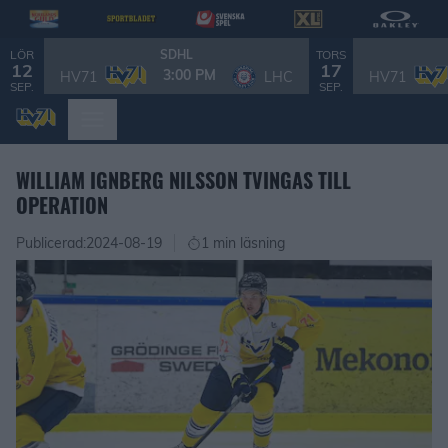
LÖR
TORS
SDHL
12
17
3:00 PM
HV71
LHC
HV71
SEP.
SEP.
WILLIAM IGNBERG NILSSON TVINGAS TILL
OPERATION
Publicerad:
2024-08-19
1 min läsning