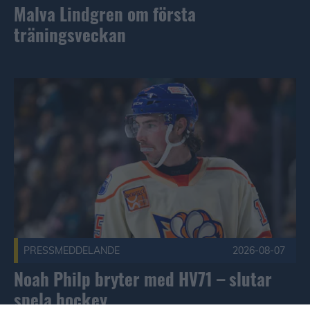
Malva Lindgren om första
träningsveckan
Noah Philp bryter med HV71 – slutar spela hockey Publicer
PRESSMEDDELANDE
2026-08-07
Noah Philp bryter med HV71 – slutar
spela hockey