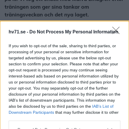
träningen som ger sina tankar om
träningsveckan och det nya laget.
JOHAN FREIJD
hv71.se -
Do Not Process My Personal Information
If you wish to opt-out of the sale, sharing to third parties, or
processing of your personal or sensitive information for
targeted advertising by us, please use the below opt-out
NOAH PHILP BRYTER MED HV71 – SLUTAR SPELA
section to confirm your selection. Please note that after your
HOCKEY
opt-out request is processed you may continue seeing
interest-based ads based on personal information utilized by
Publicerad:
2026-08-07
2 min läsning
us or personal information disclosed to third parties prior to
your opt-out. You may separately opt-out of the further
IMAGO/Trinity Machan
disclosure of your personal information by third parties on the
IAB’s list of downstream participants. This information may
also be disclosed by us to third parties on the
IAB’s List of
Downstream Participants
that may further disclose it to other
third parties.
Please note that this website/app uses one or more Google