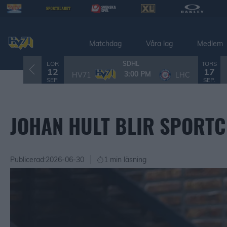
Matchdag
Våra lag
Medlem
LÖR
TORS
SDHL
12
17
3:00 PM
HV71
LHC
SEP.
SEP.
JOHAN HULT BLIR SPORTC
Publicerad:
2026-06-30
1 min läsning