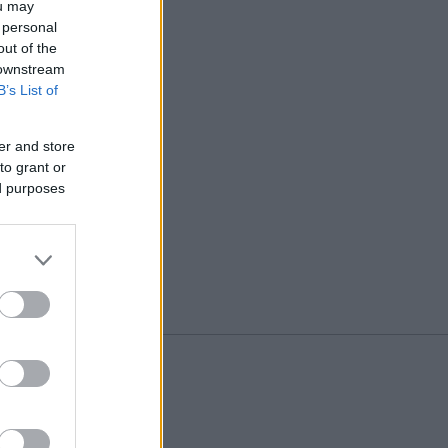
ou may
 personal
out of the
 downstream
B’s List of
er and store
to grant or
ed purposes
/2027