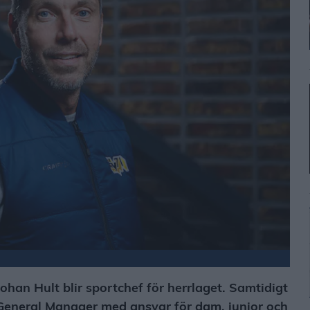
han Hult blir sportchef för herrlaget. Samtidigt
m General Manager med ansvar för dam, junior och