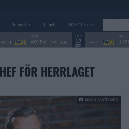
Supporter
Lunch
HV71 för alla
Mer
LÖR
SDHL
SHL
19
4:00 PM
1:15
HV71
SDE
HV71
SEP.
HEF FÖR HERRLAGET
SIMON HASTEGÅRD