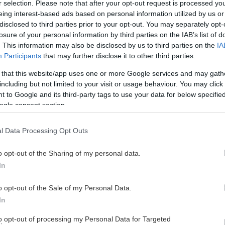
r selection. Please note that after your opt-out request is processed y
eing interest-based ads based on personal information utilized by us or
disclosed to third parties prior to your opt-out. You may separately opt-
losure of your personal information by third parties on the IAB’s list of
. This information may also be disclosed by us to third parties on the
IA
Participants
that may further disclose it to other third parties.
 that this website/app uses one or more Google services and may gath
including but not limited to your visit or usage behaviour. You may click 
 to Google and its third-party tags to use your data for below specifi
ogle consent section.
första träningsveckan och läget i laget.
l Data Processing Opt Outs
o opt-out of the Sharing of my personal data.
In
o opt-out of the Sale of my Personal Data.
BORTAPLAN SÄSONGEN 2026
In
to opt-out of processing my Personal Data for Targeted