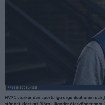
PRESSMEDDELANDE
HV71 stärker den sportsliga organisationen och Jo
står det klart att Björn Liljander återvänder so