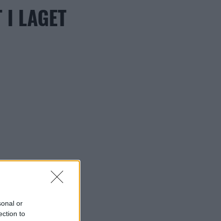
 I LAGET
sonal or
ection to