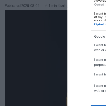
Advertis
Opted 
Publicerad:
2026-08-04
1 min läsning
I want t
of my P
was col
Opted 
Google 
I want t
web or d
I want t
purpose
I want 
I want t
web or d