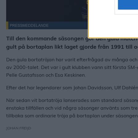
PRESSMEDDELANDE
Till den kommande säsongen gör den gula match
gult på bortaplan likt laget gjorde från 1991 till
Den gula bortatröjan har varit efterfrågad av många och
av 2000-talet. Det var i gult klubben vann sitt första SM
Pelle Gustafsson och Esa Keskinen.
Efter det har legendarer som Johan Davidsson, Ulf Dahlén 
När sedan vit bortatröja lanserades som standard säsong
enstaka tillfällen och vid några säsonger använts som tre
tillbaka som ordinarie tröja på bortaplan under säsonge
JOHAN FREIJD