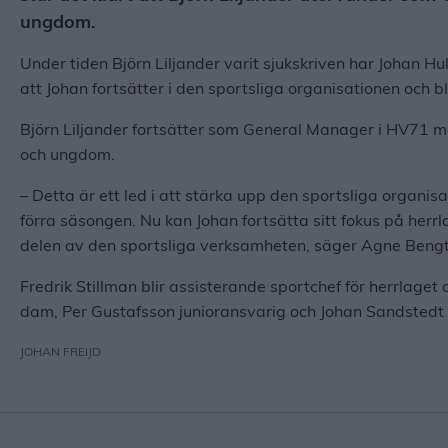
ungdom.
Under tiden Björn Liljander varit sjukskriven har Johan Hu
att Johan fortsätter i den sportsliga organisationen och bl
Björn Liljander fortsätter som General Manager i HV71 me
och ungdom.
– Detta är ett led i att stärka upp den sportsliga organis
förra säsongen. Nu kan Johan fortsätta sitt fokus på herr
delen av den sportsliga verksamheten, säger Agne Bengts
Fredrik Stillman blir assisterande sportchef för herrlage
dam, Per Gustafsson junioransvarig och Johan Sandsted
JOHAN FREIJD