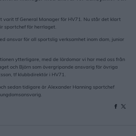
lt varit tf General Manager för HV71. Nu står det klart
ir sportchef för herrlaget.
d ansvar för all sportslig verksamhet inom dam, junior
ationen ytterligare, med de lärdomar vi har med oss från
laget och Björn som övergripande ansvarig för övriga
son, tf klubbdirektör i HV71.
t och sedan tidigare är Alexander Hanning sportchef
t ungdomsansvarig.