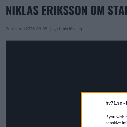
NIKLAS ERIKSSON OM STA
Publicerad:
2026-08-05
1 min läsning
hv71.se -
If you wish 
sensitive in