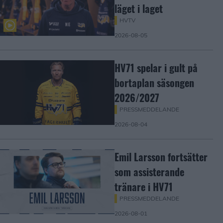
läget i laget
HVTV
2026-08-05
HV71 spelar i gult på
bortaplan säsongen
2026/2027
PRESSMEDDELANDE
2026-08-04
Emil Larsson fortsätter
som assisterande
tränare i HV71
PRESSMEDDELANDE
2026-08-01