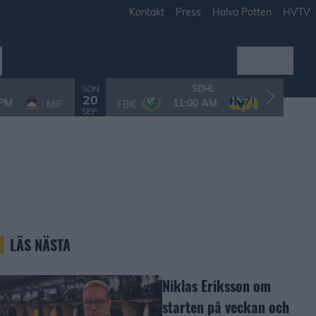
Kontakt
Press
Halva Potten
HVTV
Sök
SÖN
T
SDHL
20
 PM
11:00 AM
MIF
FBK
HV71
SEP.
S
LÄS NÄSTA
Niklas Eriksson om
starten på veckan och