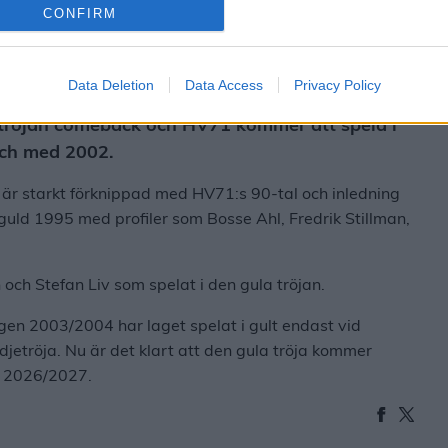
CONFIRM
Data Deletion
Data Access
Privacy Policy
tröjan comeback och HV71 kommer att spela i
 och med 2002.
 är starkt förknippad med HV71:s 90-tal och inledning
-guld 1995 med profiler som Bosse Ahl, Fredrik Stillman,
och Stefan Liv som spelat i den gula tröjan.
en 2003/2004 har laget spelat i gult endast vid
djetröja. Nu är det klart att den gula tröja kommer
n 2026/2027.