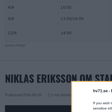
4/9
15:00
5/9
13.00/16.00
12/9
14:00
JOHAN FREIJD
NIKLAS ERIKSSON OM STA
hv71.se -
Publicerad:
2026-08-05
1 min läsning
If you wish 
sensitive in