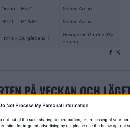
Örebro - HV71
Malmö Arena
HV71 - LHC/MIF
Malmö Arena
Husqvarna Garden (HV-
HV71 - Djurgårdens IF
dagen)
RTEN PÅ VECKAN OCH LÄGET
Do Not Process My Personal Information
to opt-out of the sale, sharing to third parties, or processing of your per
formation for targeted advertising by us, please use the below opt-out s