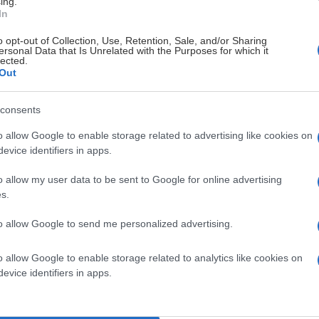
ing.
In
första träningsveckan och läget i laget.
o opt-out of Collection, Use, Retention, Sale, and/or Sharing
ersonal Data that Is Unrelated with the Purposes for which it
lected.
Out
consents
o allow Google to enable storage related to advertising like cookies on
evice identifiers in apps.
BORTAPLAN SÄSONGEN 2026
o allow my user data to be sent to Google for online advertising
s.
to allow Google to send me personalized advertising.
Johan Freijd
o allow Google to enable storage related to analytics like cookies on
evice identifiers in apps.