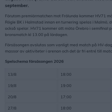
september.
Förutom premiärmatchen mot Frölunda kommer HV71 möta 
Rögle BK i Halmstad innan en turnering spelas i Malmö
också spelar. HV71 kommer att möta Örebro i semifinal på
bronsmatch kl 13.00 på lördagen.
Försäsongen avslutas som vanligt med match på HV-dagen
massor av aktiviteter i arenan och det är fri entré till mat
Spelschema försäsongen 2026
13/8
18:00
19/8
19:00
20/8
17:00
27/8
18:00