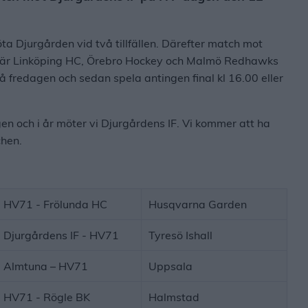
Djurgården vid två tillfällen. Därefter match mot
, där Linköping HC, Örebro Hockey och Malmö Redhawks
 fredagen och sedan spela antingen final kl 16.00 eller
 och i år möter vi Djurgårdens IF. Vi kommer att ha
chen.
HV71 - Frölunda HC
Husqvarna Garden
Djurgårdens IF - HV71
Tyresö Ishall
Almtuna – HV71
Uppsala
HV71 - Rögle BK
Halmstad