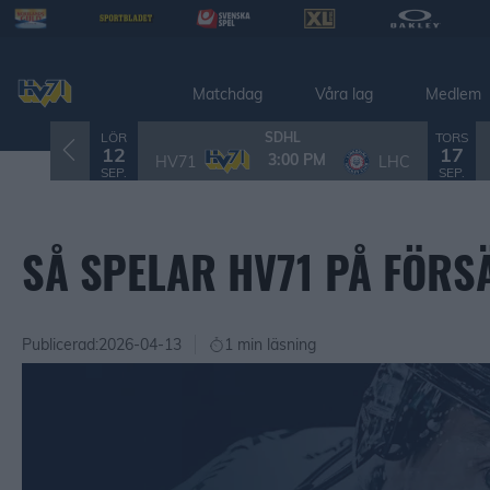
Matchdag
Våra lag
Medlem
LÖR
TORS
SDHL
12
17
3:00 PM
HV71
LHC
SEP.
SEP.
SÅ SPELAR HV71 PÅ FÖR
Publicerad:
2026-04-13
1 min läsning