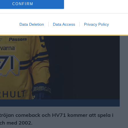
CONFIRM
Data Deletion
Data Access
Privacy Policy
tröjan comeback och HV71 kommer att spela i
 och med 2002.