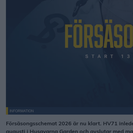
INFORMATION
Försäsongsschemat 2026 är nu klart. HV71 inle
augusti i Husqvarna Garden och avslutar med m