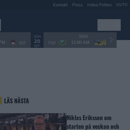
Kontakt
Press
Halva Potten
HVTV
Sök
SÖN
T
SDHL
20
 PM
11:00 AM
MIF
FBK
HV71
SEP.
S
LÄS NÄSTA
Niklas Eriksson om
starten på veckan och