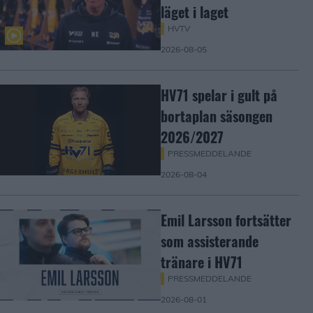
läget i laget
HVTV
2026-08-05
HV71 spelar i gult på
bortaplan säsongen
2026/2027
PRESSMEDDELANDE
2026-08-04
Emil Larsson fortsätter
som assisterande
tränare i HV71
PRESSMEDDELANDE
2026-08-01