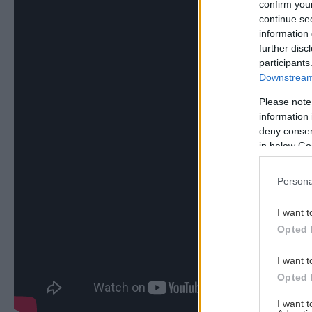
confirm you
continue se
information 
further disc
participants
Downstream 
Please note
information 
deny consent
in below Go
Persona
I want t
Opted 
I want t
Opted 
I want 