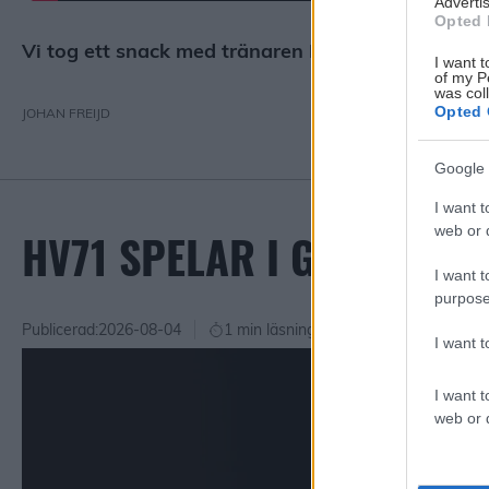
Advertis
Opted 
Vi tog ett snack med tränaren Niklas Eriksson om 
I want t
of my P
was col
Opted 
JOHAN FREIJD
Google 
I want t
web or d
HV71 SPELAR I GULT PÅ 
I want t
purpose
Publicerad:
2026-08-04
1 min läsning
I want 
I want t
web or d