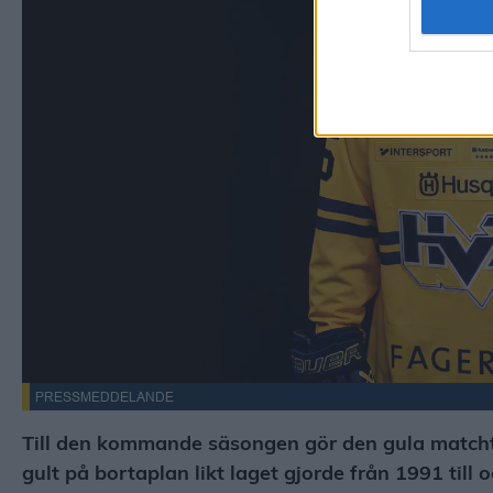
PRESSMEDDELANDE
Till den kommande säsongen gör den gula match
gult på bortaplan likt laget gjorde från 1991 till