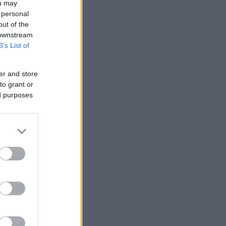
ou may
 personal
out of the
 downstream
B’s List of
er and store
to grant or
ed purposes