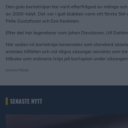
Den gula bortatröjan har varit efterfrågad av många och
av 2000-talet. Det var i gult klubben vann sitt första SM
Pelle Gustafsson och Esa Keskinen.
Efter det har legendarer som Johan Davidsson, Ulf Dahlén 
När sedan vit bortatröja lanserades som standard säsong
enstaka tillfällen och vid några säsonger använts som tre
tillbaka som ordinarie tröja på bortaplan under säsonge
JOHAN FREIJD
SENASTE NYTT
Niklas Eriksson om starten på veckan och läget i laget Publ