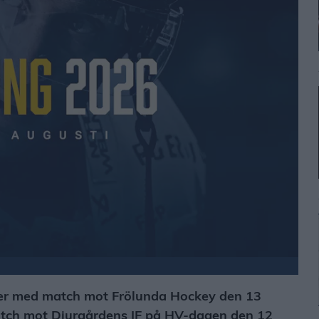
der med match mot Frölunda Hockey den 13
atch mot Djurgårdens IF på HV-dagen den 12