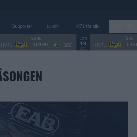
Supporter
Lunch
HV71 för alla
Mer
LÖR
SDHL
SHL
19
4:00 PM
1:15
HV71
SDE
HV71
SEP.
SÄSONGEN