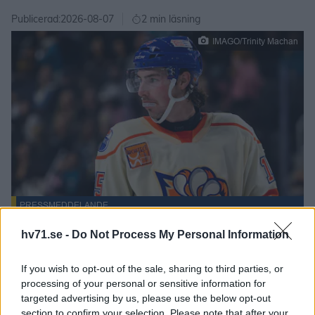
Publicerad:
2026-08-07
2 min läsning
IMAGO/Trinity Machan
PRESSMEDDELANDE
Den kanadensiske centern Noah Philp skrev
hv71.se -
Do Not Process My Personal Information
kontrakt med HV71 tidigare under sommaren
If you wish to opt-out of the sale, sharing to third parties, or
och skulle då vara en av de sista pusselbitarna i
processing of your personal or sensitive information for
lagbygget inför säsong. Det kontraktet bryts nu
targeted advertising by us, please use the below opt-out
då Philp bestämt sig för att sluta med hockey.
section to confirm your selection. Please note that after your