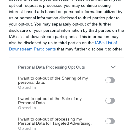
opt-out request is processed you may continue seeing
Den 24 juni blev Noah Philp, som tidigare spelat i
interest-based ads based on personal information utilized by
Carolina Hurricanes organisation, klar för HV71 och
us or personal information disclosed to third parties prior to
your opt-out. You may separately opt-out of the further
skrev då ett 1+1 årskontrakt. Nu har Philp meddelat
disclosure of your personal information by third parties on the
Johan Hult att han vill bryta kontraktet och att han
IAB’s list of downstream participants. This information may
kommer att sluta med hockey med omedelbar verkan.
also be disclosed by us to third parties on the
IAB’s List of
Downstream Participants
that may further disclose it to other
– Vi har haft en bra dialog med Noah under sommaren
third parties.
om flytten till Sverige, så därför kom detta som en
Please note that this website/app uses one or more Google
överraskning för oss tidigare i veckan. Noah ringde mig
Personal Data Processing Opt Outs
services and may gather and store information including but
och berättade då att han inte kommer att fortsätta
not limited to your visit or usage behaviour. You may click to
I want to opt-out of the Sharing of my
med hockeyn. Därmed bryts också kontraktet, säger
personal data.
grant or deny consent to Google and its third-party tags to
Opted In
Johan Hult.
use your data for below specified purposes in below Google
consent section.
I want to opt-out of the Sale of my
Noah Philp om beslutet att avsluta hockeykarriären:
Personal Data.
Opted In
– Jag ber verkligen om ursäkt till HV71 och samtliga
I want to opt-out of processing my
involverade kring tajmingen av mitt beslut, men jag har
Personal Data for Targeted Advertising.
dock beslutat mig för att sluta spela hockey. Min
Opted In