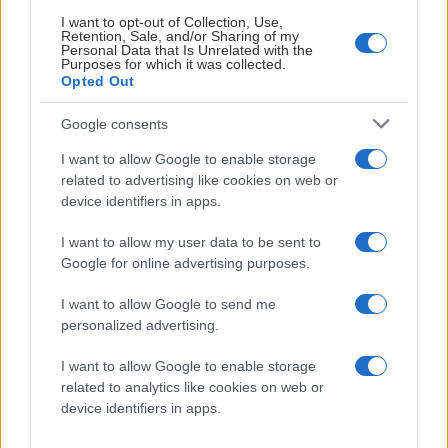
motivation för hockeyn är inte där fullt ut och jag vill
I want to opt-out of Collection, Use,
hellre vara helt ärlig än att inte vara fullt investerad i
Retention, Sale, and/or Sharing of my
Personal Data that Is Unrelated with the
att spela. Jag tror att det här är bäst för alla.
Purposes for which it was collected.
Opted Out
Med en och en halv månad kvar till SHL-premiären blir
Google consents
det ett intensivt arbete för Johan Hult att tillsätta
centerplatsen.
I want to allow Google to enable storage
related to advertising like cookies on web or
– För vår del behöver vi nu se framåt och arbetet
device identifiers in apps.
påbörjades tidigare i veckan och jag är ändå positiv till
att vi kommer hitta en bra lösning, avslutar Johan Hult.
I want to allow my user data to be sent to
Google for online advertising purposes.
JOHAN FREIJD
I want to allow Google to send me
personalized advertising.
LÄS NÄSTA
I want to allow Google to enable storage
related to analytics like cookies on web or
device identifiers in apps.
Fy
H