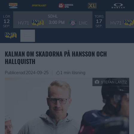
LÖR
TORS
SDHL
12
17
3:00 PM
HV71
LHC
HV71
SEP.
SEP.
KALMAN OM SKADORNA PÅ HANSSON OCH
HALLQUISTH
Publicerad:
2024-09-25
1 min läsning
STEFAN LANTZ