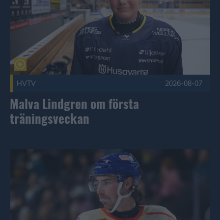
HVTV
2026-08-07
Malva Lindgren om första
träningsveckan
Noah Philp bryter med HV71 – slutar spela hockey Publicer